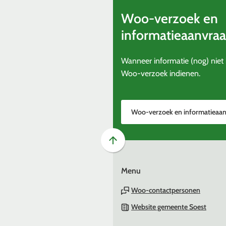
Woo-verzoek en
informatieaanvraa
Wanneer informatie (nog) niet 
Woo-verzoek indienen.
Woo-verzoek en informatieaa
Scroll
naar
Menu
boven
naar
Woo-contactpersonen
het
(Verwi
Website gemeente Soest
begin
naar
van