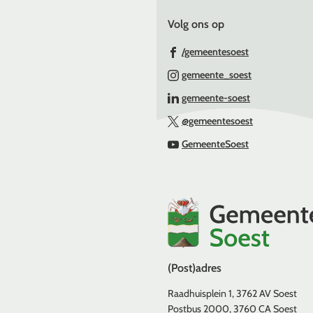
een
de
Volg ons op
exter
paginainhoud
websi
(Verwijst
/gemeentesoest
naar
(Verwijst
gemeente_soest
een
naar
(Verwijst
gemeente-soest
externe
een
naar
(Verwijst
website)
@gemeentesoest
externe
een
naar
(Verwijst
website)
GemeenteSoest
externe
een
naar
website)
externe
een
website)
externe
website)
(Post)adres
Raadhuisplein 1, 3762 AV Soest
Postbus 2000, 3760 CA Soest