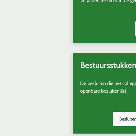
Vergaderstukken van de g
Bestuursstukke
De besluiten die het colle
openbare besluitenlijst.
Besluiten
(Verwijst
naar
een