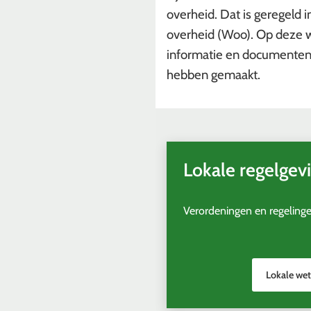
overheid. Dat is geregeld 
overheid (Woo). Op deze w
informatie en documenten 
hebben gemaakt.
Lokale regelgev
Verordeningen en regelinge
Lokale wet
(Verwijst
naar