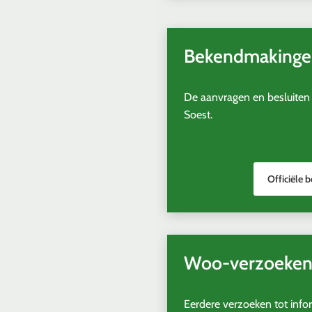
externe
website)
Bekendmakinge
De aanvragen en besluite
Soest.
Officiële
Woo-verzoeke
Eerdere verzoeken tot info