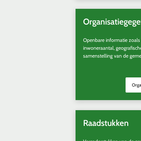
een
externe
website)
Organisatiegeg
Openbare informatie zoals
inwoneraantal, geografisch
samenstelling van de geme
Orga
(Verw
naar
een
exte
webs
Raadstukken